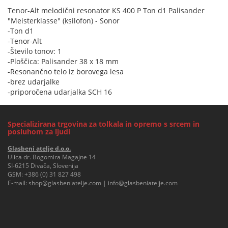
Tenor-Alt melodični resonator KS 400 P Ton d1 Palisander
"Meisterklasse" (ksilofon) - Sonor
-Ton d1
-Tenor-Alt
-Število tonov: 1
-Ploščica: Palisander 38 x 18 mm
-Resonančno telo iz borovega lesa
-brez udarjalke
-priporočena udarjalka SCH 16
Specializirana trgovina za tolkala in opremo s srcem in
posluhom za ljudi
Glasbeni atelje d.o.o.
Ulica dr. Bogomira Magajne 14
SI-6215 Divača, Slovenija
GSM:
+386 (0) 31 827 498
E-mail:
shop@glasbeniatelje.com
|
info@glasbeniatelje.com