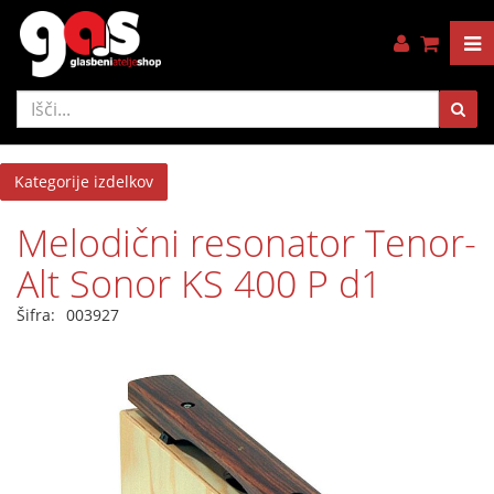
Kategorije izdelkov
Melodični resonator Tenor-
Alt Sonor KS 400 P d1
Šifra:
003927