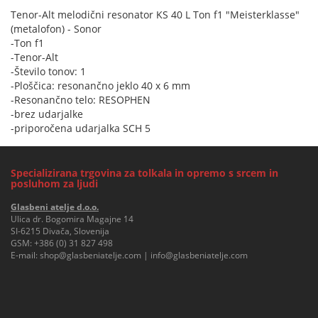
Tenor-Alt melodični resonator KS 40 L Ton f1 "Meisterklasse"
(metalofon) - Sonor
-Ton f1
-Tenor-Alt
-Število tonov: 1
-Ploščica: resonančno jeklo 40 x 6 mm
-Resonančno telo: RESOPHEN
-brez udarjalke
-priporočena udarjalka SCH 5
Specializirana trgovina za tolkala in opremo s srcem in
posluhom za ljudi
Glasbeni atelje d.o.o.
Ulica dr. Bogomira Magajne 14
SI-6215 Divača, Slovenija
GSM:
+386 (0) 31 827 498
E-mail:
shop@glasbeniatelje.com
|
info@glasbeniatelje.com