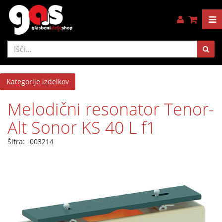
Kategorije izdelkov
Melodični resonator Tenor-
Alt Sonor KS 40 L f1
Šifra:
003214