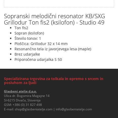
Sopranski melodični resonator KB/SXG
Grillodur Ton fis2 (ksilofon) - Studio 49
Ton fis2
Sopran (ksilofon)
Število tonov: 1
Ploščica: Grillodur 32 x 14 mm
Resonančno tela iz javorjevega lesa (maple)
Brez udarjalke
Priporočena udarjalka S 50
Specializirana trgovina za tolkala in opremo s srcem in
posluhom za ljudi
Glasbeni atelje d.o.o.
Ulica dr. Bogomira Magajne 14
SI-6215 Divača, Slovenija
GSM:
+386 (0) 31 827 498
E-mail:
shop@glasbeniatelje.com
|
info@glasbeniatelje.com