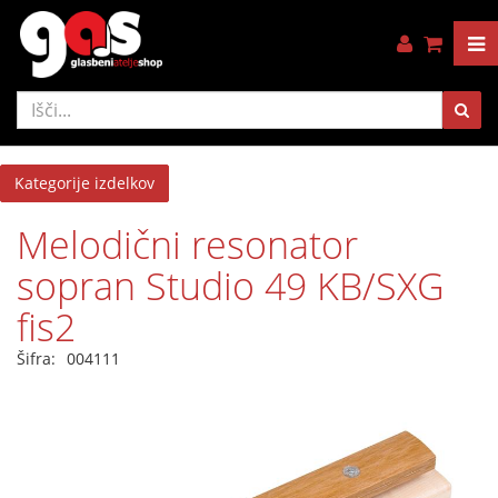
Kategorije izdelkov
Melodični resonator
sopran Studio 49 KB/SXG
fis2
Šifra:
004111