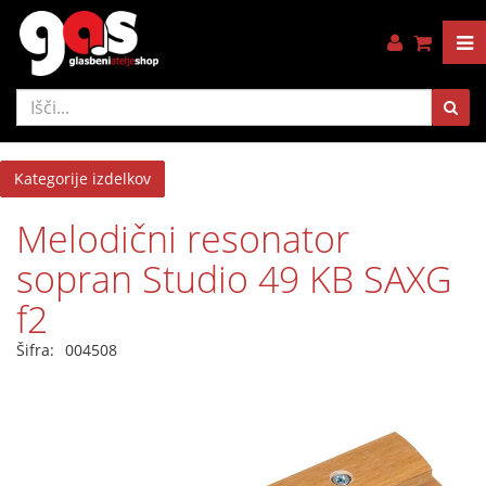
Kategorije izdelkov
Melodični resonator
sopran Studio 49 KB SAXG
f2
Šifra:
004508