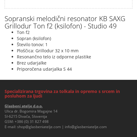
Sopranski melodični resonator KB SAXG
Grillodur Ton f2 (ksilofon) - Studio 49
Ton f2
Sopran (ksilofon)
Število tonov: 1
Ploščica: Grillodur 32 x 10 mm
Resonančno telo iz odporne plastike
Brez udarjalke
Priporočena udarjalka S 44
Specializirana trgovina za tolkala in opremo s srcem in
posluhom za ljudi
Glasbeni atelje d.o.o.
Ulica dr. Bogomira Magajne 14
SI-6215 Divača, Slovenija
GSM:
+386 (0) 31 827 498
E-mail:
shop@glasbeniatelje.com
|
info@glasbeniatelje.com