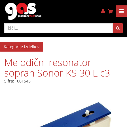
Kategorije izdelkov
Melodični resonator
sopran Sonor KS 30 L c3
Šifra:
001545