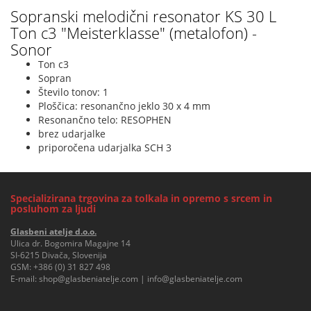
Sopranski melodični resonator KS 30 L
Ton c3 "Meisterklasse" (metalofon) -
Sonor
Ton c3
Sopran
Število tonov: 1
Ploščica: resonančno jeklo 30 x 4 mm
Resonančno telo: RESOPHEN
brez udarjalke
priporočena udarjalka SCH 3
Specializirana trgovina za tolkala in opremo s srcem in
posluhom za ljudi
Glasbeni atelje d.o.o.
Ulica dr. Bogomira Magajne 14
SI-6215 Divača, Slovenija
GSM:
+386 (0) 31 827 498
E-mail:
shop@glasbeniatelje.com
|
info@glasbeniatelje.com