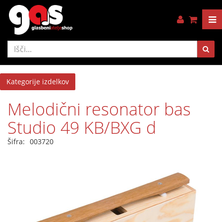
Kategorije izdelkov
Melodični resonator bas
Studio 49 KB/BXG d
Šifra:
003720