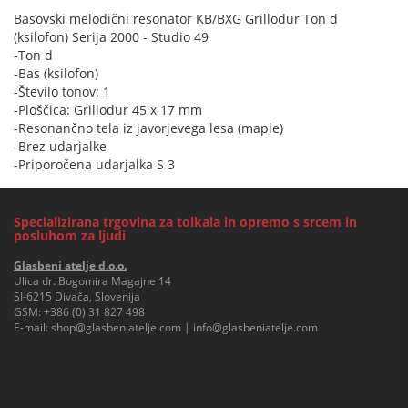
Basovski melodični resonator KB/BXG Grillodur Ton d
(ksilofon) Serija 2000 - Studio 49
-Ton d
-Bas (ksilofon)
-Število tonov: 1
-Ploščica: Grillodur 45 x 17 mm
-Resonančno tela iz javorjevega lesa (maple)
-Brez udarjalke
-Priporočena udarjalka S 3
Specializirana trgovina za tolkala in opremo s srcem in
posluhom za ljudi
Glasbeni atelje d.o.o.
Ulica dr. Bogomira Magajne 14
SI-6215 Divača, Slovenija
GSM:
+386 (0) 31 827 498
E-mail:
shop@glasbeniatelje.com
|
info@glasbeniatelje.com