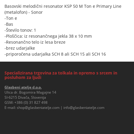
Basovski melodični resonator KSP 50 M Ton e Primary Line
(metalofon) - Sonor
-Ton e
-Bas
-Število tonov: 1
-Ploščica: iz resonančnega jekla 38 x 10 mm
-Resonančno telo iz lesa breze
-brez udarjalke
-priporočena udarjalka SCH 8 ali SCH 15 ali SCH 16
Specializirana trgovina za tolkala in opremo s srcem in
posluhom za ljudi
Glasbeni atelje d.o.o.
Ulica dr. Bogomira Magajne 14
SI-6215 Divača, Slovenija
GSM:
+386 (0) 31 827 498
E-mail:
shop@glasbeniatelje.com
|
info@glasbeniatelje.com