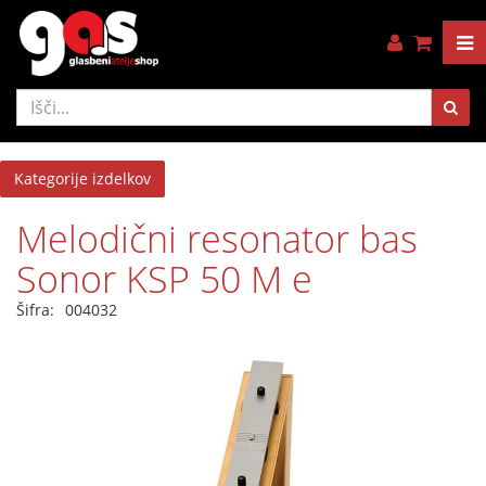
Kategorije izdelkov
Melodični resonator bas
Sonor KSP 50 M e
Šifra:
004032