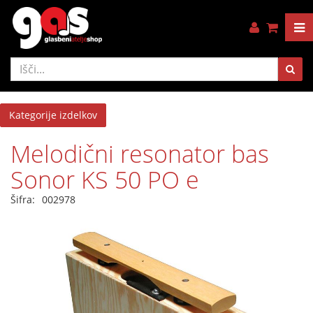
Kategorije izdelkov
Melodični resonator bas
Sonor KS 50 PO e
Šifra:
002978