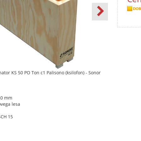
ator KS 50 PO Ton c1 Palisono (ksilofon) - Sonor
 20 mm
ovega lesa
SCH 15