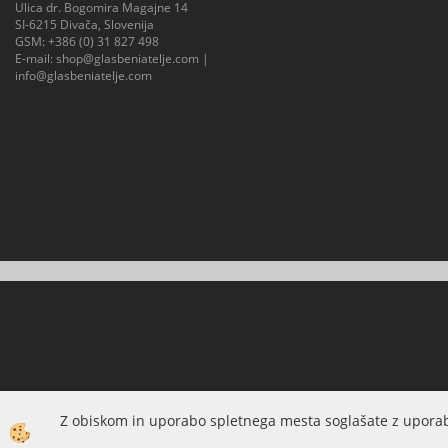
Ulica dr. Bogomira Magajne 14
SI-6215 Divača, Slovenija
GSM:
+386 (0) 31 827 498
E-mail:
shop@glasbeniatelje.com
|
info@glasbeniatelje.com
Z obiskom in uporabo spletnega mesta soglašate z uporab