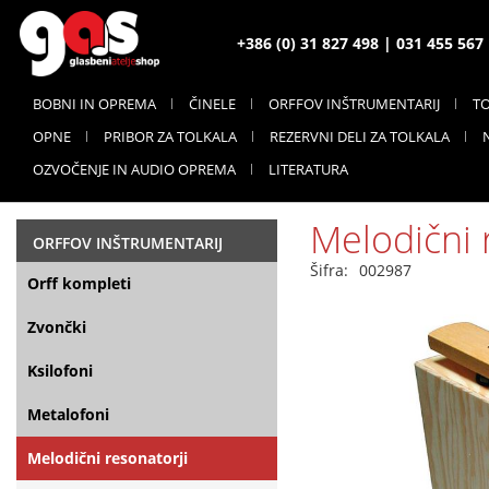
+386 (0) 31 827 498 | 031 455 56
BOBNI IN OPREMA
ČINELE
ORFFOV INŠTRUMENTARIJ
T
OPNE
PRIBOR ZA TOLKALA
REZERVNI DELI ZA TOLKALA
OZVOČENJE IN AUDIO OPREMA
LITERATURA
Melodični 
ORFFOV INŠTRUMENTARIJ
Šifra:
002987
Orff kompleti
Zvončki
Ksilofoni
Metalofoni
Melodični resonatorji