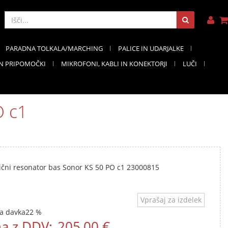
PARADNA TOLKALA/MARCHING
PALICE IN UDARJALKE
IN PRIPOMOČKI
MIKROFONI, KABLI IN KONEKTORJI
LUČI
O c1
čni resonator bas Sonor KS 50 PO c1 23000815
Vprašaj za izdelek
a davka
22 %
a z DDV:
205,00 €