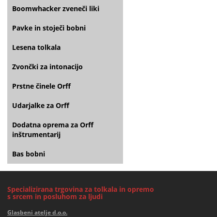
Boomwhacker zveneči liki
Pavke in stoječi bobni
Lesena tolkala
Zvončki za intonacijo
Prstne činele Orff
Udarjalke za Orff
Dodatna oprema za Orff
inštrumentarij
Bas bobni
Specializirana trgovina za tolkala in opremo
s srcem in posluhom za ljudi
Glasbeni atelje d.o.o.