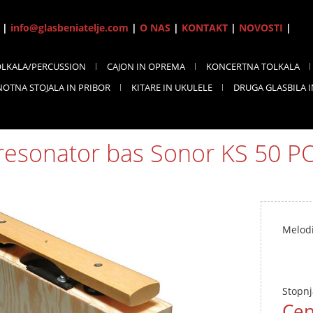
7 |
info@glasbeniatelje.com
|
O NAS
|
KONTAKT
|
NOVOSTI
|
OLKALA/PERCUSSION
CAJON IN OPREMA
KONCERTNA TOLKALA
NOTNA STOJALA IN PRIBOR
KITARE IN UKULELE
DRUGA GLASBILA 
resonator bas Sonor KS 50 P
Melodi
Stopnj
Cen