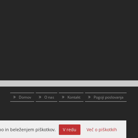
Domov
O nas
Kontakt
Pogoji poslovanja
o in beleženjem piškotkov.
V redu
Več o piškotkih
Izdelava spletne trgovine