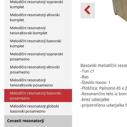
Melodični resonatorji sopranski
komplet
Melodični resonatorji altovski
komplet
Melodični resonatorji
tenoraltovski komplet
Melodični resonatorji basovski
komplet
Melodični resonatorji sopranski
posamezno
Basovski melodični reson
Melodični resonatorji altovski
-Ton c1
posamezno
-Bas
Melodični resonatorji
-Število tonov: 1
tenoraltovski posamezno
-Ploščica: Palisono 45 x
Melodični resonatorji basovski
-Resonančno telo iz bor
posamezno
-brez udarjalke
-priporočena udarjalka 
Melodični resonatorji globoki
basovski posamezno
Cevasti resonatorji