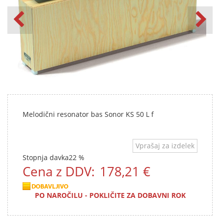
Melodični resonator bas Sonor KS 50 L f
Vprašaj za izdelek
Stopnja davka
22 %
Cena z DDV:
178,21 €
PO NAROČILU - POKLIČITE ZA DOBAVNI ROK