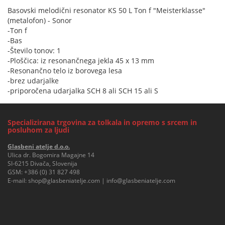
Basovski melodični resonator KS 50 L Ton f "Meisterklasse"
(metalofon) - Sonor
-Ton f
-Bas
-Število tonov: 1
-Ploščica: iz resonančnega jekla 45 x 13 mm
-Resonančno telo iz borovega lesa
-brez udarjalke
-priporočena udarjalka SCH 8 ali SCH 15 ali S
Specializirana trgovina za tolkala in opremo s srcem in
posluhom za ljudi
Glasbeni atelje d.o.o.
Ulica dr. Bogomira Magajne 14
SI-6215 Divača, Slovenija
GSM:
+386 (0) 31 827 498
E-mail:
shop@glasbeniatelje.com
|
info@glasbeniatelje.com