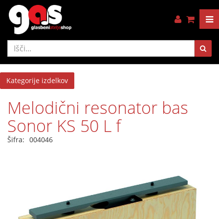
Kategorije izdelkov
Melodični resonator bas
Sonor KS 50 L f
Šifra:
004046