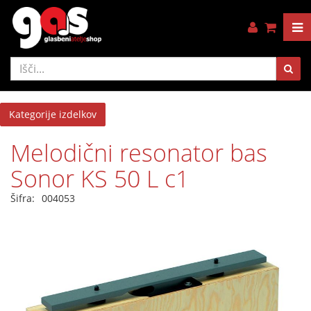
Kategorije izdelkov
Melodični resonator bas
Sonor KS 50 L c1
Šifra:
004053