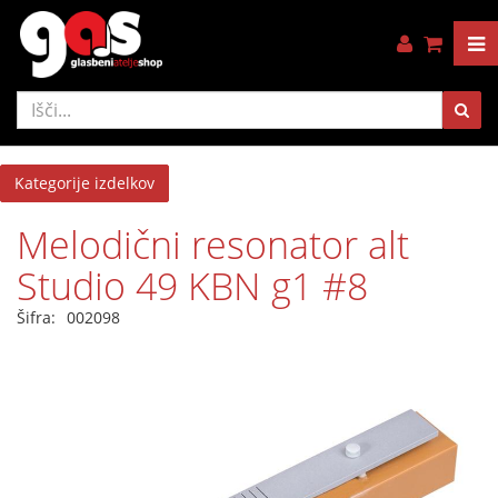
Kategorije izdelkov
Melodični resonator alt
Studio 49 KBN g1 #8
Šifra:
002098