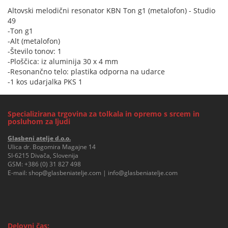
Altovski melodični resonator KBN Ton g1 (metalofon) - Studio
49
-Ton g1
-Alt (metalofon)
-Število tonov: 1
-Ploščica: iz aluminija 30 x 4 mm
-Resonančno telo: plastika odporna na udarce
-1 kos udarjalka PKS 1
Specializirana trgovina za tolkala in opremo s srcem in
posluhom za ljudi
Glasbeni atelje d.o.o.
Ulica dr. Bogomira Magajne 14
SI-6215 Divača, Slovenija
GSM:
+386 (0) 31 827 498
E-mail:
shop@glasbeniatelje.com
|
info@glasbeniatelje.com
Delovni čas: