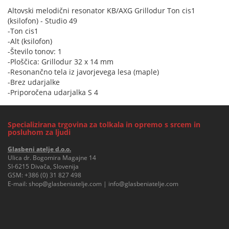
Altovski melodični resonator KB/AXG Grillodur Ton cis1
(ksilofon) - Studio 49
-Ton cis1
-Alt (ksilofon)
-Število tonov: 1
-Ploščica: Grillodur 32 x 14 mm
-Resonančno tela iz javorjevega lesa (maple)
-Brez udarjalke
-Priporočena udarjalka S 4
Specializirana trgovina za tolkala in opremo s srcem in
posluhom za ljudi
Glasbeni atelje d.o.o.
Ulica dr. Bogomira Magajne 14
SI-6215 Divača, Slovenija
GSM:
+386 (0) 31 827 498
E-mail:
shop@glasbeniatelje.com
|
info@glasbeniatelje.com