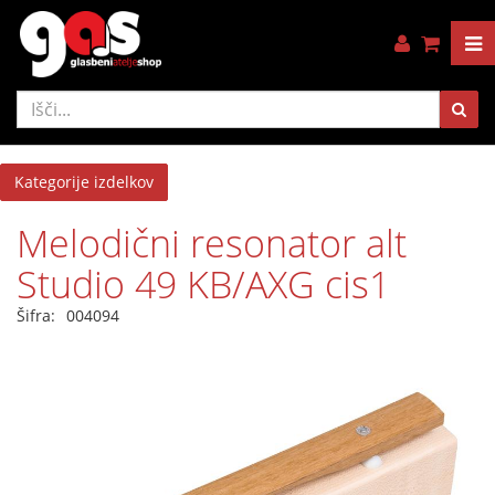
Kategorije izdelkov
Melodični resonator alt
Studio 49 KB/AXG cis1
Šifra:
004094