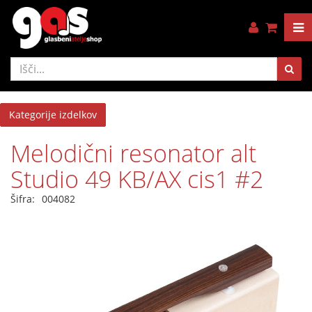
Kategorije izdelkov
Melodični resonator alt
Studio 49 KB/AX cis1 #2
Šifra:
004082