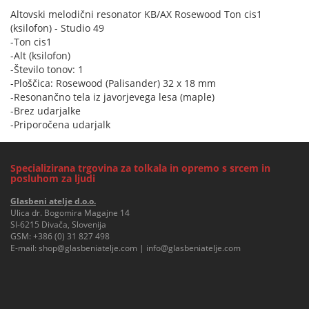
Altovski melodični resonator KB/AX Rosewood Ton cis1
(ksilofon) - Studio 49
-Ton cis1
-Alt (ksilofon)
-Število tonov: 1
-Ploščica: Rosewood (Palisander) 32 x 18 mm
-Resonančno tela iz javorjevega lesa (maple)
-Brez udarjalke
-Priporočena udarjalk
Specializirana trgovina za tolkala in opremo s srcem in
posluhom za ljudi
Glasbeni atelje d.o.o.
Ulica dr. Bogomira Magajne 14
SI-6215 Divača, Slovenija
GSM:
+386 (0) 31 827 498
E-mail:
shop@glasbeniatelje.com
|
info@glasbeniatelje.com