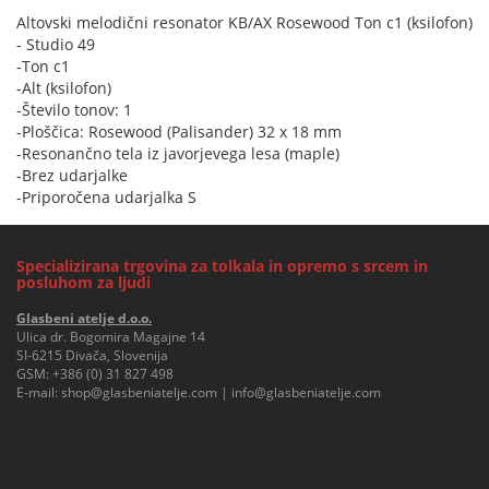
Altovski melodični resonator KB/AX Rosewood Ton c1 (ksilofon)
- Studio 49
-Ton c1
-Alt (ksilofon)
-Število tonov: 1
-Ploščica: Rosewood (Palisander) 32 x 18 mm
-Resonančno tela iz javorjevega lesa (maple)
-Brez udarjalke
-Priporočena udarjalka S
Specializirana trgovina za tolkala in opremo s srcem in
posluhom za ljudi
Glasbeni atelje d.o.o.
Ulica dr. Bogomira Magajne 14
SI-6215 Divača, Slovenija
GSM:
+386 (0) 31 827 498
E-mail:
shop@glasbeniatelje.com
|
info@glasbeniatelje.com