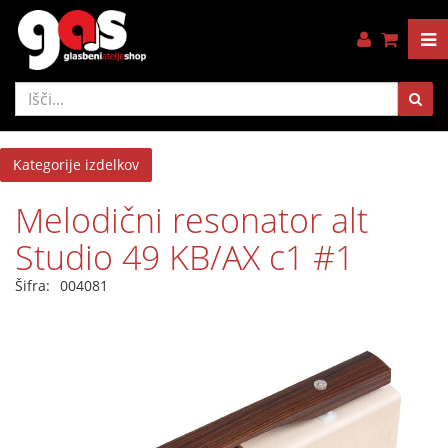
Kategorije izdelkov
Melodični resonator alt
Studio 49 KB/AX c1 #1
Šifra:
004081