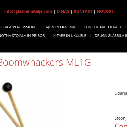
7 |
info@glasbeniatelje.com
|
O NAS
|
KONTAKT
|
NOVOSTI
|
OLKALA/PERCUSSION
CAJON IN OPREMA
KONCERTNA TOLKALA
NOTNA STOJALA IN PRIBOR
KITARE IN UKULELE
DRUGA GLASBILA 
 Boomwhackers ML1G
Udarj
Stopnj
Cen