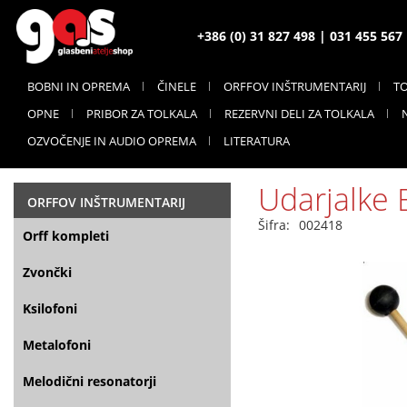
+386 (0) 31 827 498 | 031 455 56
BOBNI IN OPREMA
ČINELE
ORFFOV INŠTRUMENTARIJ
T
OPNE
PRIBOR ZA TOLKALA
REZERVNI DELI ZA TOLKALA
OZVOČENJE IN AUDIO OPREMA
LITERATURA
Udarjalke
ORFFOV INŠTRUMENTARIJ
Šifra:
002418
Orff kompleti
Zvončki
Ksilofoni
Metalofoni
Melodični resonatorji