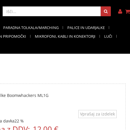
PARADNA TOLKALA/MARCHING
PALICE IN UDARJALKE
IN PRIPOMOČKI
MIKROFONI, KABLI IN KONEKTORJI
LUČI
alke Boomwhackers ML1G
Vprašaj za izdelek
a davka
22 %
a z DDV:
12,00 €