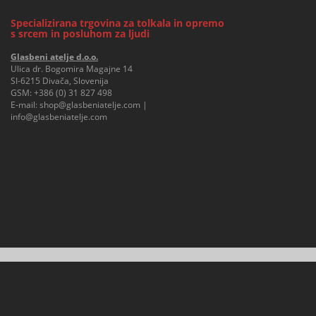
Specializirana trgovina za tolkala in opremo
s srcem in posluhom za ljudi
Glasbeni atelje d.o.o.
Ulica dr. Bogomira Magajne 14
SI-6215 Divača, Slovenija
GSM:
+386 (0) 31 827 498
E-mail:
shop@glasbeniatelje.com
|
info@glasbeniatelje.com