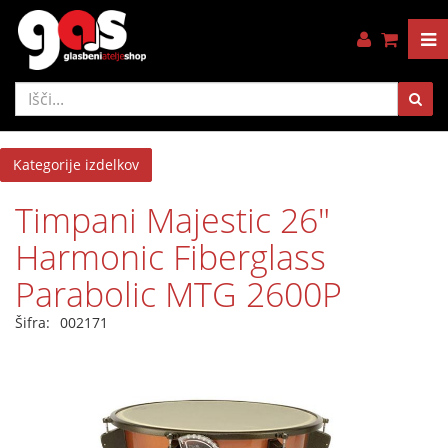
Kategorije izdelkov
Timpani Majestic 26"
Harmonic Fiberglass
Parabolic MTG 2600P
Šifra:
002171