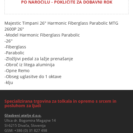
PO NAROČILU - POKLIČITE ZA DOBAVNI ROK
Majestic Timpani 26" Harmonic Fiberglass Parabolic MTG
2600P 26"
-Model Harmonic Fiberglass Parabolic
-26''
-Fiberglass
-Parabolic
-Zložljivi pedal za lažje prenašanje
-Obroč iz litega aluminija
-Opne Remo
-Obseg uglasitve do 1 oktave
-klju
Specializirana trgovina za tolkala in opremo s srcem in
posluhom za ljudi
Glasbeni atelje d.o.o.
Ulica dr. Bogomira Magajne 14
SI-6215 Divača, Slovenija
GSM:
+386 (0) 31 827 498