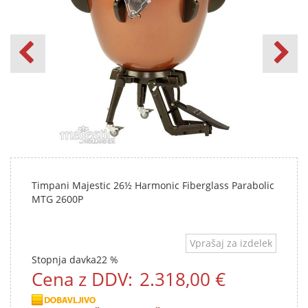
Timpani Majestic 26½ Harmonic Fiberglass Parabolic
MTG 2600P
Vprašaj za izdelek
Stopnja davka
22 %
Cena z DDV:
2.318,00 €