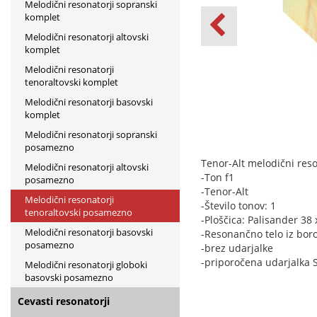
Melodični resonatorji sopranski
komplet
Melodični resonatorji altovski
komplet
Melodični resonatorji
tenoraltovski komplet
Melodični resonatorji basovski
komplet
Melodični resonatorji sopranski
posamezno
Tenor-Alt melodični reso
Melodični resonatorji altovski
-Ton f1
posamezno
-Tenor-Alt
Melodični resonatorji
-Število tonov: 1
tenoraltovski posamezno
-Ploščica: Palisander 38
Melodični resonatorji basovski
-Resonančno telo iz bor
posamezno
-brez udarjalke
-priporočena udarjalka 
Melodični resonatorji globoki
basovski posamezno
Cevasti resonatorji