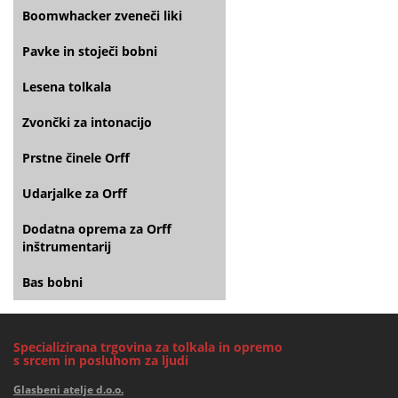
Boomwhacker zveneči liki
Pavke in stoječi bobni
Lesena tolkala
Zvončki za intonacijo
Prstne činele Orff
Udarjalke za Orff
Dodatna oprema za Orff
inštrumentarij
Bas bobni
Specializirana trgovina za tolkala in opremo
s srcem in posluhom za ljudi
Glasbeni atelje d.o.o.