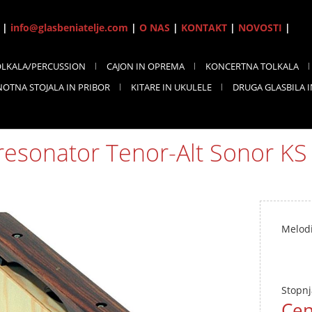
7 |
info@glasbeniatelje.com
|
O NAS
|
KONTAKT
|
NOVOSTI
|
OLKALA/PERCUSSION
CAJON IN OPREMA
KONCERTNA TOLKALA
NOTNA STOJALA IN PRIBOR
KITARE IN UKULELE
DRUGA GLASBILA 
resonator Tenor-Alt Sonor KS
Melodi
Stopnj
Cen