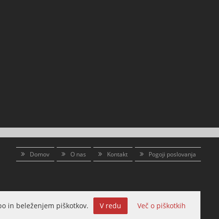
Domov
O nas
Kontakt
Pogoji poslovanja
o in beleženjem piškotkov.
V redu
Več o piškotkih
Izdelava spletne trgovine