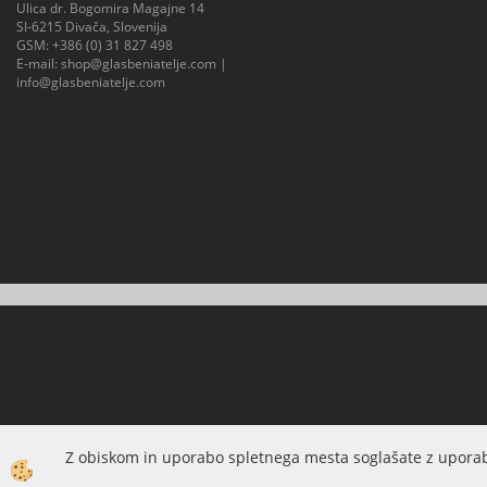
Ulica dr. Bogomira Magajne 14
SI-6215 Divača, Slovenija
GSM:
+386 (0) 31 827 498
E-mail:
shop@glasbeniatelje.com
|
info@glasbeniatelje.com
Z obiskom in uporabo spletnega mesta soglašate z uporab