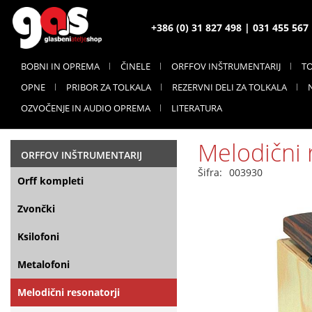
+386 (0) 31 827 498 | 031 455 56
BOBNI IN OPREMA
ČINELE
ORFFOV INŠTRUMENTARIJ
T
OPNE
PRIBOR ZA TOLKALA
REZERVNI DELI ZA TOLKALA
OZVOČENJE IN AUDIO OPREMA
LITERATURA
Melodični 
ORFFOV INŠTRUMENTARIJ
Šifra:
003930
Orff kompleti
Zvončki
Ksilofoni
Metalofoni
Melodični resonatorji