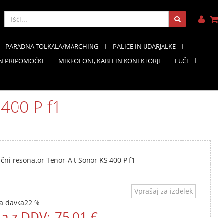
PARADNA TOLKALA/MARCHING
PALICE IN UDARJALKE
IN PRIPOMOČKI
MIKROFONI, KABLI IN KONEKTORJI
LUČI
 400 P f1
čni resonator Tenor-Alt Sonor KS 400 P f1
Vprašaj za izdelek
a davka
22 %
a z DDV:
75,01 €