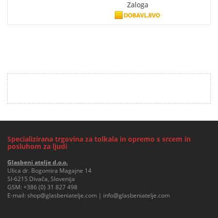
Zaloga
Specializirana trgovina za tolkala in opremo s srcem in
posluhom za ljudi
Glasbeni atelje d.o.o.
Ulica dr. Bogomira Magajne 14
SI-6215 Divača, Slovenija
GSM:
+386 (0) 31 827 498
E-mail:
shop@glasbeniatelje.com
|
info@glasbeniatelje.com