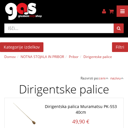
Kategorije izdelkov
Filtri
Domov
NOTNA STOJALA IN PRIBOR
Pribor
Dirigentske palice
Razvrsti po:
ceni
nazivu
Dirigentske palice
Dirigentska palica Muramatsu PK-553
40cm
49,90 €