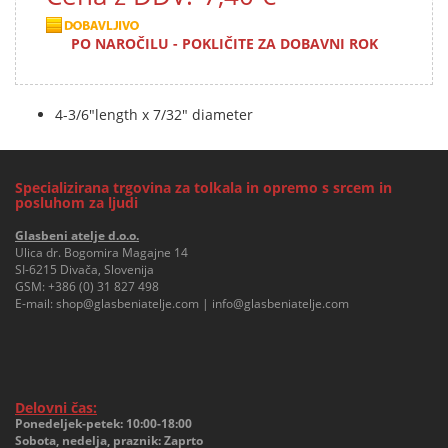
PO NAROČILU - POKLIČITE ZA DOBAVNI ROK
4-3/6"length x 7/32" diameter
Specializirana trgovina za tolkala in opremo s srcem in
posluhom za ljudi
Glasbeni atelje d.o.o.
Ulica dr. Bogomira Magajne 14
SI-6215 Divača, Slovenija
GSM:
+386 (0) 31 827 498
E-mail:
shop@glasbeniatelje.com
|
info@glasbeniatelje.com
Delovni čas:
Ponedeljek-petek: 10:00-18:00
Sobota, nedelja, praznik: Zaprto