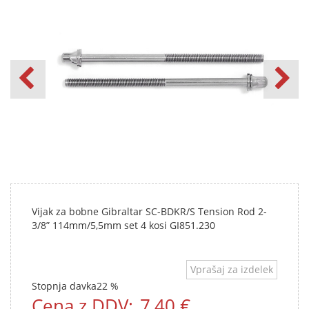
Vijak za bobne Gibraltar SC-BDKR/S Tension Rod 2-
3/8” 114mm/5,5mm set 4 kosi GI851.230
Vprašaj za izdelek
Stopnja davka
22 %
Cena z DDV:
7,40 €