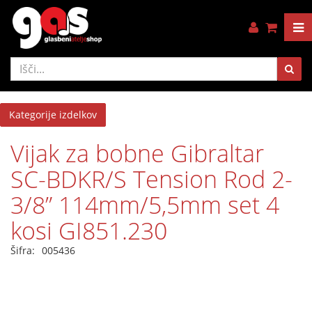
Kategorije izdelkov
Vijak za bobne Gibraltar
SC-BDKR/S Tension Rod 2-
3/8” 114mm/5,5mm set 4
kosi GI851.230
Šifra:
005436