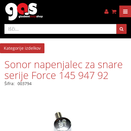
Kategorije izdelkov
Sonor napenjalec za snare
serije Force 145 947 92
Šifra:
003794