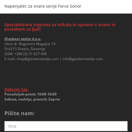
Napenjalec za snare serije Force Sonor
Specializirana trgovina za tolkala in opremo s srcem in
posluhom za ljudi
Glasbeni atelje d.o.o.
Ulica dr. Bogomira Magajne 14
SI-6215 Divača, Slovenija
GSM:
+386 (0) 31 827 498
E-mail:
shop@glasbeniatelje.com
|
info@glasbeniatelje.com
Delovni čas:
Ponedeljek-petek: 10:00-18:00
Sobota, nedelja, praznik: Zaprto
Pišite nam: