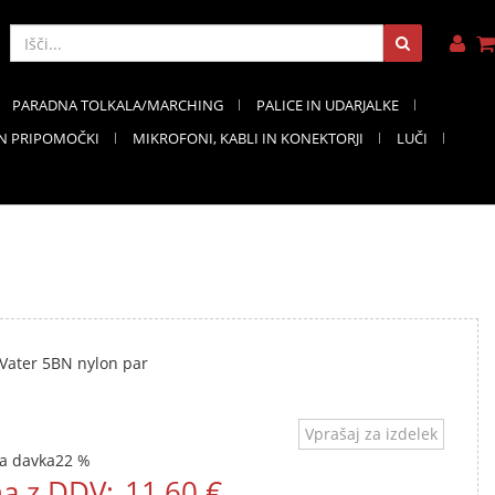
PARADNA TOLKALA/MARCHING
PALICE IN UDARJALKE
IN PRIPOMOČKI
MIKROFONI, KABLI IN KONEKTORJI
LUČI
 Vater 5BN nylon par
Vprašaj za izdelek
a davka
22 %
a z DDV:
11,60 €