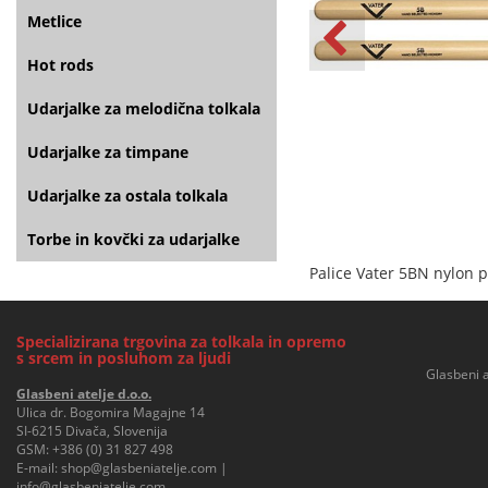
Metlice
Hot rods
Udarjalke za melodična tolkala
Udarjalke za timpane
Udarjalke za ostala tolkala
Torbe in kovčki za udarjalke
Palice Vater 5BN nylon 
Specializirana trgovina za tolkala in opremo
s srcem in posluhom za ljudi
Glasbeni a
Glasbeni atelje d.o.o.
Ulica dr. Bogomira Magajne 14
SI-6215 Divača, Slovenija
GSM:
+386 (0) 31 827 498
E-mail:
shop@glasbeniatelje.com
|
info@glasbeniatelje.com