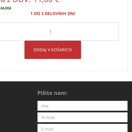
1 DO 3 DELOVNIH DNI
DODAJ V KOŠARICO
Pišite nam: