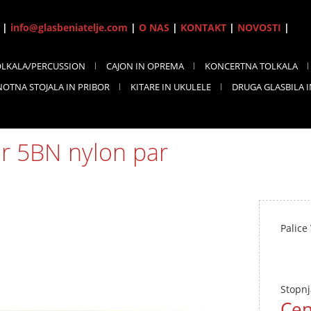
7 |
info@glasbeniatelje.com
|
O NAS
|
KONTAKT
|
NOVOSTI
|
OLKALA/PERCUSSION
CAJON IN OPREMA
KONCERTNA TOLKALA
NOTNA STOJALA IN PRIBOR
KITARE IN UKULELE
DRUGA GLASBILA 
er 5BN nylon par
Palice
Stopnj
Cen