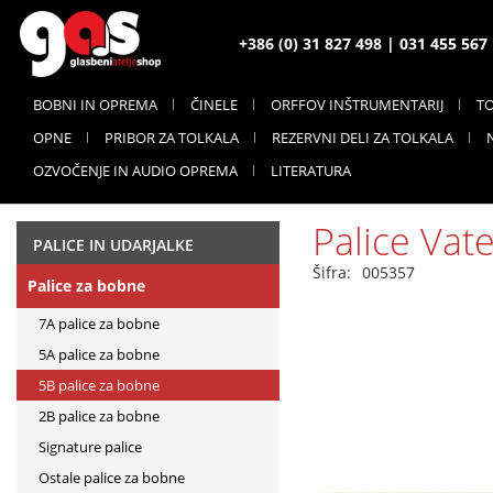
+386 (0) 31 827 498 | 031 455 56
BOBNI IN OPREMA
ČINELE
ORFFOV INŠTRUMENTARIJ
T
OPNE
PRIBOR ZA TOLKALA
REZERVNI DELI ZA TOLKALA
OZVOČENJE IN AUDIO OPREMA
LITERATURA
Palice Vat
PALICE IN UDARJALKE
Šifra:
005357
Palice za bobne
7A palice za bobne
5A palice za bobne
5B palice za bobne
2B palice za bobne
Signature palice
Ostale palice za bobne