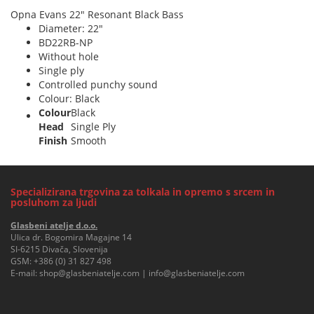
Opna Evans 22" Resonant Black Bass
Diameter: 22"
BD22RB-NP
Without hole
Single ply
Controlled punchy sound
Colour: Black
Colour
Black
Head
Single Ply
Finish
Smooth
Specializirana trgovina za tolkala in opremo s srcem in
posluhom za ljudi
Glasbeni atelje d.o.o.
Ulica dr. Bogomira Magajne 14
SI-6215 Divača, Slovenija
GSM:
+386 (0) 31 827 498
E-mail:
shop@glasbeniatelje.com
|
info@glasbeniatelje.com