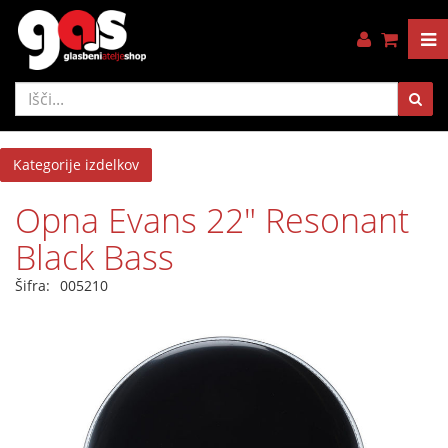
Kategorije izdelkov
Opna Evans 22" Resonant
Black Bass
Šifra:
005210