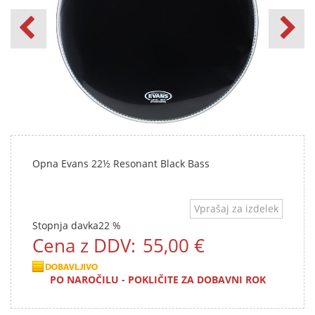
Opna Evans 22½ Resonant Black Bass
Vprašaj za izdelek
Stopnja davka
22 %
Cena z DDV:
55,00 €
PO NAROČILU - POKLIČITE ZA DOBAVNI ROK