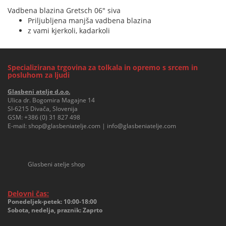
Vadbena blazina Gretsch 06" siva
Priljubljena manjša vadbena blazina
z vami kjerkoli, kadarkoli
Specializirana trgovina za tolkala in opremo s srcem in
posluhom za ljudi
Glasbeni atelje d.o.o.
Ulica dr. Bogomira Magajne 14
SI-6215 Divača, Slovenija
GSM:
+386 (0) 31 827 498
E-mail:
shop@glasbeniatelje.com
|
info@glasbeniatelje.com
Glasbeni atelje shop
Delovni čas:
Ponedeljek-petek: 10:00-18:00
Sobota, nedelja, praznik: Zaprto