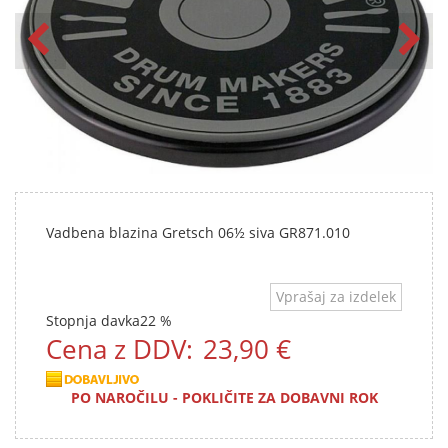
Vadbena blazina Gretsch 06½ siva GR871.010
Vprašaj za izdelek
Stopnja davka
22 %
Cena z DDV:
23,90 €
PO NAROČILU - POKLIČITE ZA DOBAVNI ROK