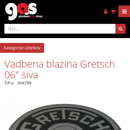
Kategorije izdelkov
Vadbena blazina Gretsch
06" siva
Šifra:
004788