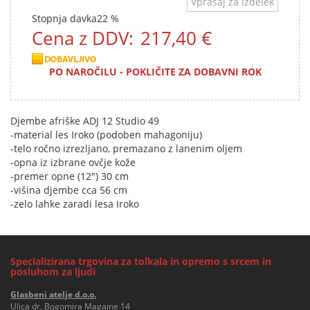
Vprašaj za izdelek
Stopnja davka
22 %
Cena z DDV:
217,40 €
PO NAROČILU - POKLIČITE ZA DOBAVNI ROK
Djembe afriške ADJ 12 Studio 49
-material les Iroko (podoben mahagoniju)
-telo ročno izrezljano, premazano z lanenim oljem
-opna iz izbrane ovčje kože
-premer opne (12") 30 cm
-višina djembe cca 56 cm
-zelo lahke zaradi lesa Iroko
Specializirana trgovina za tolkala in opremo s srcem in
posluhom za ljudi
Glasbeni atelje d.o.o.
Ulica dr. Bogomira Magajne 14