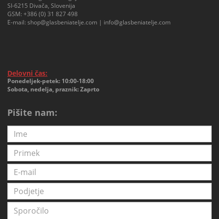
SI-6215 Divača, Slovenija
GSM:
+386 (0) 31 827 498
E-mail:
shop@glasbeniatelje.com
|
info@glasbeniatelje.com
Delovni čas:
Ponedeljek-petek: 10:00-18:00
Sobota, nedelja, praznik: Zaprto
Pišite nam: