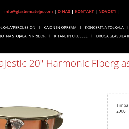
7 |
info@glasbeniatelje.com
|
O NAS
|
KONTAKT
|
NOVOSTI
|
OLKALA/PERCUSSION
CAJON IN OPREMA
KONCERTNA TOLKALA
NOTNA STOJALA IN PRIBOR
KITARE IN UKULELE
DRUGA GLASBILA 
ajestic 20" Harmonic Fiberg
Timpa
2000