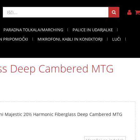
PARADNA TOLKALA/MARCHING
PALICE IN UDARJALKE
IN PRIPOMOČKI
MIKROFONI, KABLI IN KONEKTORJI
LUČI
lass Deep Cambered MTG
ni Majestic 20½ Harmonic Fiberglass Deep Cambered MTG