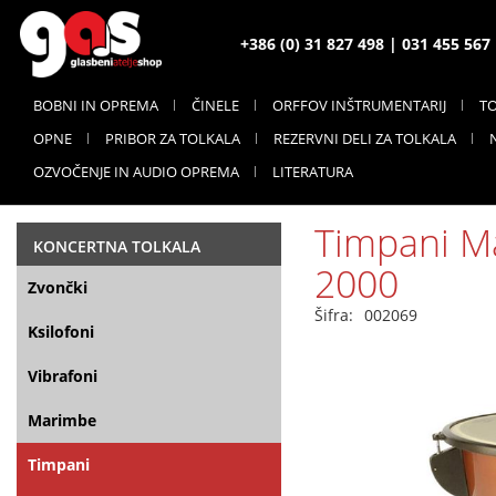
+386 (0) 31 827 498 | 031 455 56
BOBNI IN OPREMA
ČINELE
ORFFOV INŠTRUMENTARIJ
T
OPNE
PRIBOR ZA TOLKALA
REZERVNI DELI ZA TOLKALA
OZVOČENJE IN AUDIO OPREMA
LITERATURA
Timpani M
KONCERTNA TOLKALA
2000
Zvončki
Šifra:
002069
Ksilofoni
Vibrafoni
Marimbe
Timpani