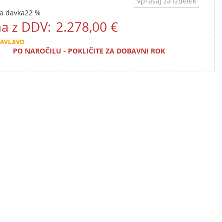
Vprašaj za izdelek
a davka
22 %
a z DDV:
2.278,00 €
PO NAROČILU - POKLIČITE ZA DOBAVNI ROK