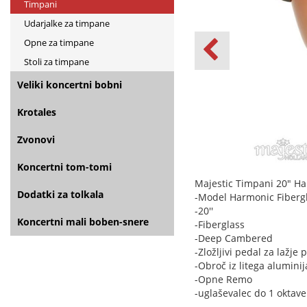
Timpani
Udarjalke za timpane
Opne za timpane
Stoli za timpane
Veliki koncertni bobni
Krotales
Zvonovi
Koncertni tom-tomi
Majestic Timpani 20" H
Dodatki za tolkala
-Model Harmonic Fiber
-20''
Koncertni mali boben-snere
-Fiberglass
-Deep Cambered
-Zložljivi pedal za lažje
-Obroč iz litega aluminij
-Opne Remo
-uglaševalec do 1 oktave