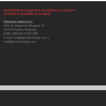
Specializirana trgovina za tolkala in opremo
s srcem in posluhom za ljudi
Glasbeni atelje d.o.o.
Ulica dr. Bogomira Magajne 14
SI-6215 Divača, Slovenija
GSM:
+386 (0) 31 827 498
E-mail:
shop@glasbeniatelje.com
|
info@glasbeniatelje.com