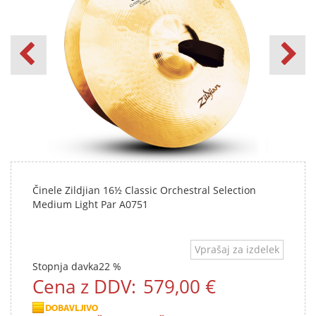
Činele Zildjian 16½ Classic Orchestral Selection
Medium Light Par A0751
Vprašaj za izdelek
Stopnja davka
22 %
Cena z DDV:
579,00 €