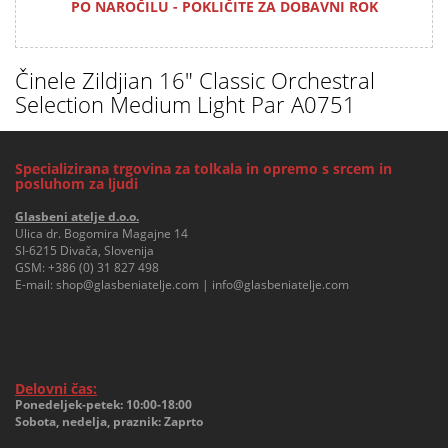
PO NAROČILU - POKLIČITE ZA DOBAVNI ROK
Činele Zildjian 16" Classic Orchestral
Selection Medium Light Par A0751
Specializirana trgovina za tolkala in opremo s srcem in
posluhom za ljudi
Glasbeni atelje d.o.o.
Ulica dr. Bogomira Magajne 14
SI-6215 Divača, Slovenija
GSM:
+386 (0) 31 827 498
E-mail:
shop@glasbeniatelje.com
|
info@glasbeniatelje.com
Delovni čas:
Ponedeljek-petek: 10:00-18:00
Sobota, nedelja, praznik: Zaprto