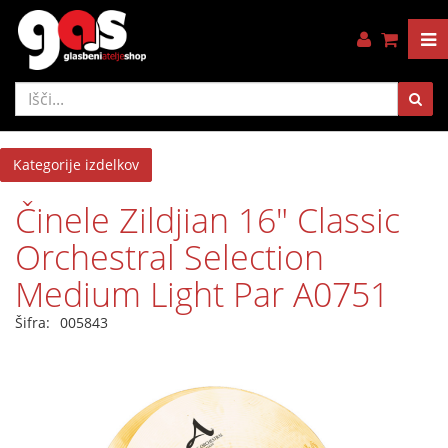
Kategorije izdelkov
Činele Zildjian 16" Classic
Orchestral Selection
Medium Light Par A0751
Šifra:
005843