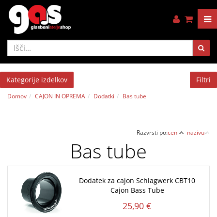
Kategorije izdelkov
Filtri
Domov
CAJON IN OPREMA
Dodatki
Bas tube
Razvrsti po:
ceni
nazivu
Bas tube
Dodatek za cajon Schlagwerk CBT10
Cajon Bass Tube
25,90 €