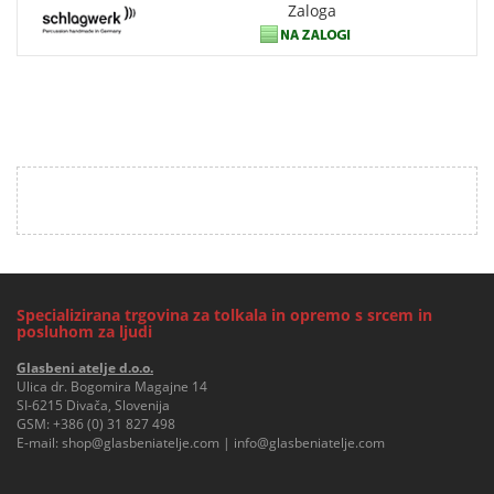
Zaloga
Specializirana trgovina za tolkala in opremo s srcem in
posluhom za ljudi
Glasbeni atelje d.o.o.
Ulica dr. Bogomira Magajne 14
SI-6215 Divača, Slovenija
GSM:
+386 (0) 31 827 498
E-mail:
shop@glasbeniatelje.com
|
info@glasbeniatelje.com